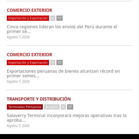
COMERCIO EXTERIOR
Importación y Exportación
Cinco regiones lideran los envíos del Perú durante el
primer se...
Agosto 7, 2026
COMERCIO EXTERIOR
Importación y Exportación
Exportaciones peruanas de bienes alcanzan récord en
primer semes...
Agosto 7, 2026
TRANSPORTE Y DISTRIBUCIÓN
Terminales Portuarios
dragado
Salaverry Terminal incorporará mejoras operativas tras la
aproba...
Agosto 7, 2026