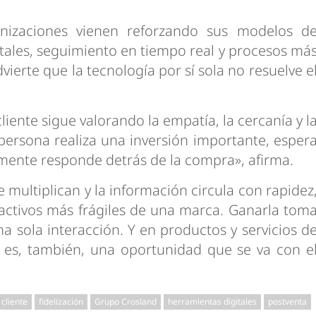
anizaciones vienen reforzando sus modelos d
tales, seguimiento en tiempo real y procesos má
dvierte que la tecnología por sí sola no resuelve e
cliente sigue valorando la empatía, la cercanía y l
ersona realiza una inversión importante, esper
mente responde detrás de la compra», afirma.
multiplican y la información circula con rapidez
 activos más frágiles de una marca. Ganarla tom
a sola interacción. Y en productos y servicios d
da es, también, una oportunidad que se va con e
 cliente
fidelización
Grupo Crosland
herramientas digitales
postventa