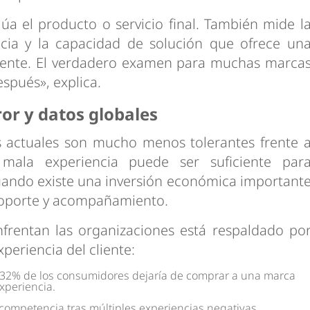
lúa el producto o servicio final. También mide l
ncia y la capacidad de solución que ofrece un
ente. El verdadero examen para muchas marca
spués», explica.
or y datos globales
s actuales son mucho menos tolerantes frente 
 mala experiencia puede ser suficiente par
ando existe una inversión económica important
soporte y acompañamiento.
frentan las organizaciones está respaldado po
xperiencia del cliente:
l 32% de los consumidores dejaría de comprar a una marca
xperiencia.
competencia tras múltiples experiencias negativas.