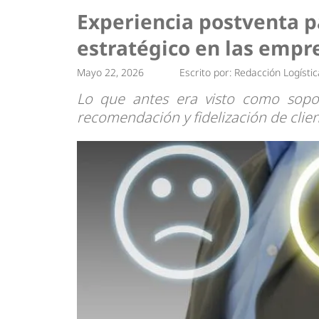
Tendencias
Actualidad
Experiencia postventa p
Estrategias
Minería
estratégico en las empr
Mayo 22, 2026
Escrito por:
Redacción Logístic
Lo que antes era visto como sopor
recomendación y fidelización de clie