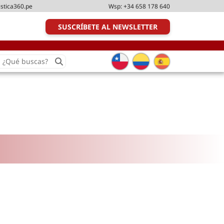
istica360.pe
Wsp:
+34 658 178 640
SUSCRÍBETE AL NEWSLETTER
earch
or:
Transporte y distribución
Última milla
Tecnologías
Transporte multimodal
Management
Perfil logístico
Liderazgo
Metodologías ágiles