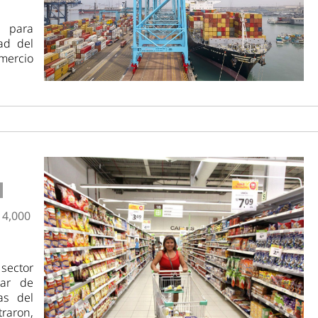
s para
dad del
mercio
 4,000
sector
lar de
as del
traron,