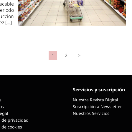
acable
periodo
ducción
ez […]
1
2
>
l
Servicios y suscripción
s
Nuestra Revista Digital
os
Suscripción a Newsletter
Legal
Nuestros Servicios
a de privacidad
a de cookies