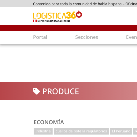
Contenido para toda la comunidad de habla hispana – Oficina
tico peruano
Portal
Secciones
Even
Supply Chain
Inmolo
Tecnología
Almacen
Tendencias
Centros
Actualidad
Parques
PRODUCE
Comercio Exterior
Logíst
Tecnologías
Electro
Aduanas
Empaqu
Agentes de carga
Eficienc
ECONOMÍA
Customer Experience
Econo
Industria
cuellos de botella regulatorios
El Peruano
Tecnologías
Inversi