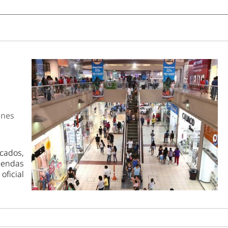
ones
cados,
iendas
ficial