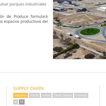
dad
ulsar parques industriales
ción de Produce formulará
os espacios productivos del
SUPPLY CHAIN
Industria
Ancón
callao
César Quispe
Chancay