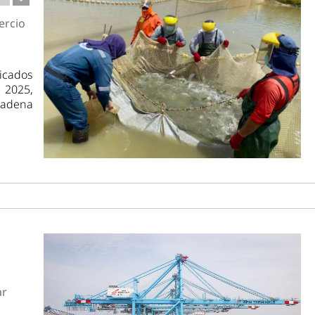
ercio
icados
 2025,
cadena
ar