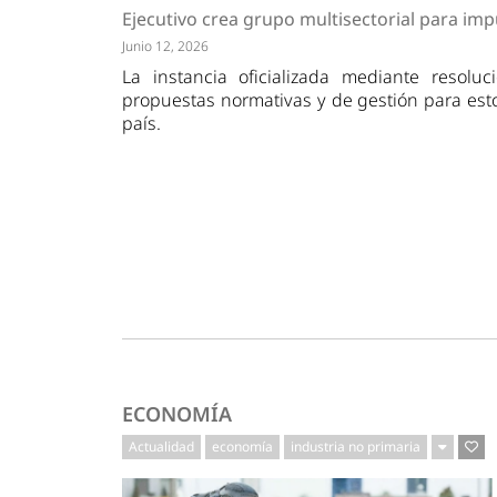
Tendencias
Actuali
Ejecutivo crea grupo multisectorial para imp
Estrategias
Minería
Junio 12, 2026
La instancia oficializada mediante resolu
propuestas normativas y de gestión para est
país.
ECONOMÍA
Actualidad
economía
industria no primaria