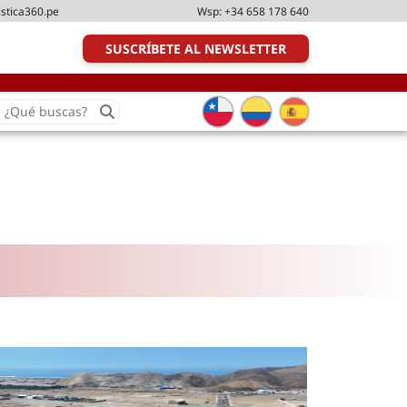
istica360.pe
Wsp:
+34 658 178 640
SUSCRÍBETE AL NEWSLETTER
earch
or:
Transporte y distribución
Última milla
Tecnologías
Transporte multimodal
Management
Perfil logístico
Liderazgo
Metodologías ágiles