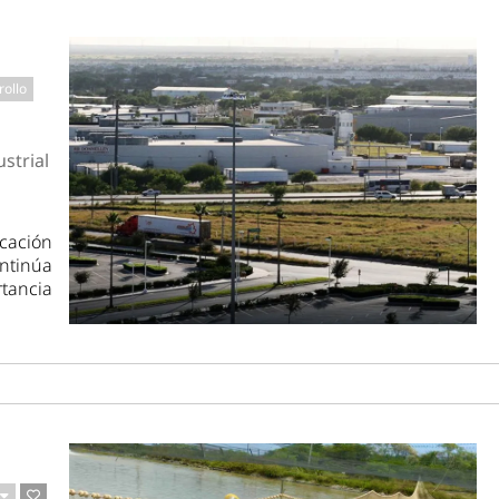
rollo
strial
icación
ntinúa
rtancia