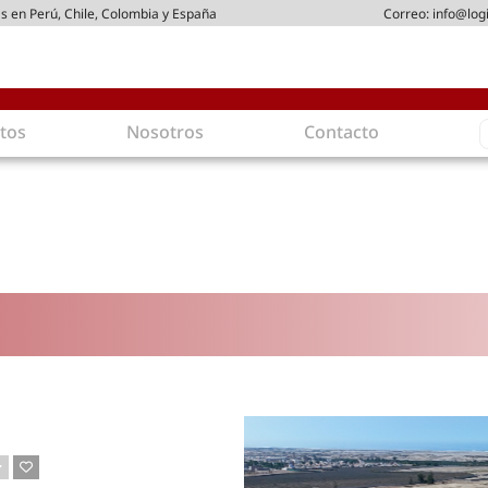
s en Perú, Chile, Colombia y España
Correo:
info@log
S
tos
Nosotros
Contacto
f
gística
Intralogística
es en arriendo
Gestión de Inventarios
 de Distribución
Logística de Salida
 Logísticos
Logística Inversa
ica Sostenible
Comercio electrónico
movilidad
Tendencias
es ecoamigables
Tecnologías
ia energética
Última milla
mía
ones