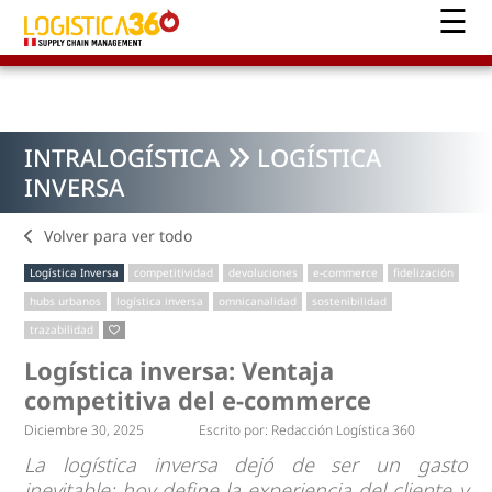
INTRALOGÍSTICA
LOGÍSTICA
INVERSA
Volver para ver todo
Logística Inversa
competitividad
devoluciones
e-commerce
fidelización
hubs urbanos
logística inversa
omnicanalidad
sostenibilidad
trazabilidad
Logística inversa: Ventaja
competitiva del e-commerce
Diciembre 30, 2025
Escrito por:
Redacción Logística 360
La logística inversa dejó de ser un gasto
inevitable: hoy define la experiencia del cliente y