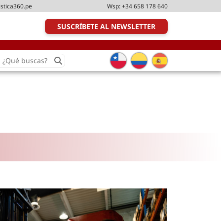
istica360.pe
Wsp:
+34 658 178 640
SUSCRÍBETE AL NEWSLETTER
earch
or:
Transporte y distribución
Última milla
Tecnologías
Transporte multimodal
Management
Perfil logístico
Liderazgo
Metodologías ágiles