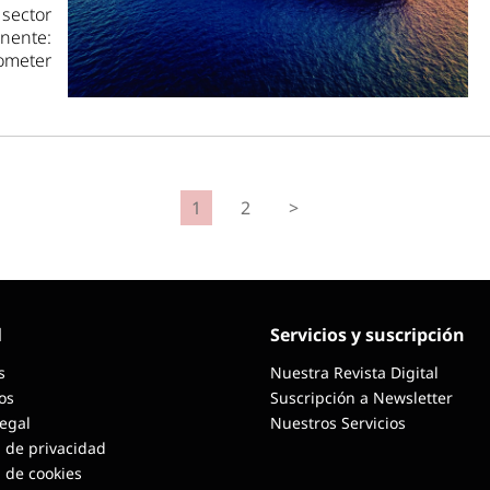
sector
nente:
ometer
1
2
>
l
Servicios y suscripción
s
Nuestra Revista Digital
os
Suscripción a Newsletter
Legal
Nuestros Servicios
a de privacidad
a de cookies