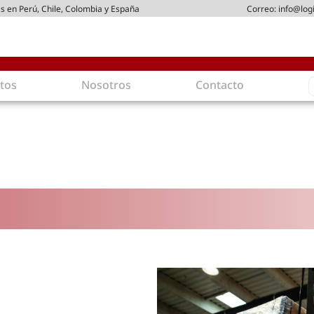
s en Perú, Chile, Colombia y España
Correo:
info@log
S
tos
Nosotros
Contacto
f
gística
Intralogística
es en arriendo
Gestión de Inventarios
 de Distribución
Logística de Salida
 Logísticos
Logística Inversa
ica Sostenible
Comercio electrónico
movilidad
Tendencias
es ecoamigables
Tecnologías
ia energética
Última milla
mía
ones