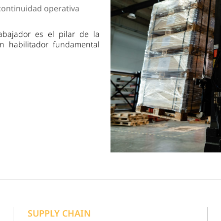
dad
 continuidad operativa
abajador es el pilar de la
un habilitador fundamental
SUPPLY CHAIN