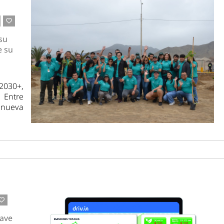
su
e su
2030+,
 Entre
 nueva
lave