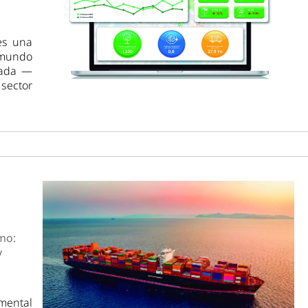
es una
 mundo
sada —
sector
mo:
y
amental