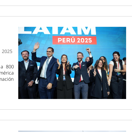
M 2025
 a 800
mérica
mación