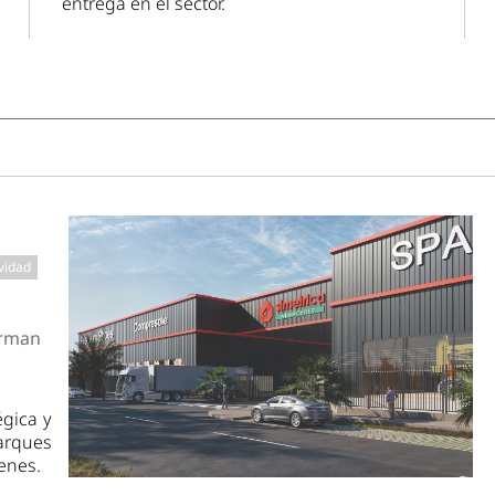
entrega en el sector.
vidad
orman
égica y
arques
enes.