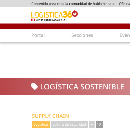
Contenido para toda la comunidad de habla hispana – Oficina
tico peruano
Portal
Secciones
Even
Supply Chain
Inmolo
Tecnología
Almacen
Tendencias
Centros
Actualidad
Parques
LOGÍSTICA SOSTENIBLE
Comercio Exterior
Logíst
Tecnologías
Electro
Aduanas
Empaqu
Agentes de carga
Eficienc
SUPPLY CHAIN
Customer Experience
Econo
Logística
cultura de seguridad
Tecnologías
Inversi