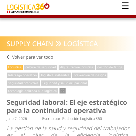
SUPPLY CHAIN
LOGÍSTICA
Volver para ver todo
Logística
cultura de seguridad
digitalización logística
gestión de fatiga
liderazgo operativo
logística sostenible
prevención de riesgos
seguridad predictiva
Seguridad y salud ocupacional
tecnología aplicada a la logística
Seguridad laboral: El eje estratégico
para la continuidad operativa
Julio 7, 2026
Escrito por:
Redacción Logística 360
La gestión de la salud y seguridad del trabajador
es el pilar de la eficiencia logística,