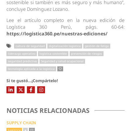
sostenible si también es más seguro y más humano”,
concluye Domínguez Lozano.
Lee el artículo completo en la nueva edición de
Logística 360 Perú, págs. 60-64:
https://logistica360.pe/nuestras-ediciones/
cultura de seguridad
digitalización logística
gestión de fatiga
liderazgo operativo
logística sostenible
prevención de riesgos
seguridad predictiva
Seguridad y salud ocupacional
tecnología aplicada a la logística
Si te gustó...¡Compártelo!
NOTICIAS RELACIONADAS
SUPPLY CHAIN
Logística