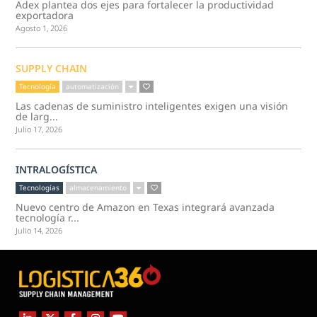
Adex plantea dos ejes para fortalecer la productividad
exportadora
Agosto 1, 2026
SUPPLY CHAIN
Tecnología
automatización
Las cadenas de suministro inteligentes exigen una visión
de larg...
Julio 17, 2026
INTRALOGÍSTICA
Tecnologías
almacenamiento
Nuevo centro de Amazon en Texas integrará avanzada
tecnología r...
Julio 14, 2026