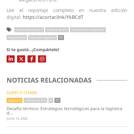
Lee el reportaje completo en nuestra edición
digital:
https://acortar.link/YkBCdT
almacenes clase A
cadena de frío
condominios logísticos
megacentro
mercado logístico
Si te gustó...¡Compártelo!
NOTICIAS RELACIONADAS
SUPPLY CHAIN
Logística
cadena de frío
Desafío térmico: Estrategias tecnológicas para la logística
d...
Junio 14, 2026