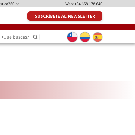
istica360.pe
Wsp:
+34 658 178 640
SUSCRÍBETE AL NEWSLETTER
earch
or:
Transporte y distribución
Última milla
Tecnologías
Transporte multimodal
Management
Perfil logístico
Liderazgo
Metodologías ágiles