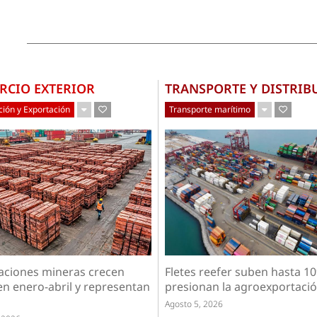
RCIO EXTERIOR
TRANSPORTE Y DISTRIB
ión y Exportación
Transporte marítimo
Fletes reefer suben hasta 1
aciones mineras crecen
presionan la agroexportación
en enero-abril y representan
Agosto 5, 2026