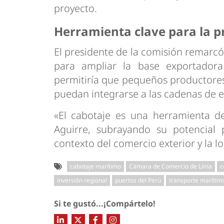
proyecto.
Herramienta clave para la 
El presidente de la comisión remarcó
para ampliar la base exportador
permitiría que pequeños productore
puedan integrarse a las cadenas de e
«El cabotaje es una herramienta d
Aguirre, subrayando su potencial 
contexto del comercio exterior y la lo
cabotaje marítimo
Cámara de Comercio de Lima
c
inversión regional
puertos del Perú
transporte marítim
Si te gustó...¡Compártelo!