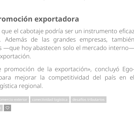
promoción exportadora
 que el cabotaje podría ser un instrumento efica
a. Además de las grandes empresas, tambié
s —que hoy abastecen solo el mercado interno
xportación.
e promoción de la exportación», concluyó Ego
para mejorar la competitividad del país en e
gística regional.
omercio exterior
conectividad logística
desafíos tributarios
o