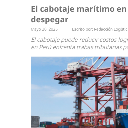
Tendencias
Actuali
El cabotaje marítimo en
Estrategias
Minería
despegar
Mayo 30, 2025
Escrito por:
Redacción Logístic
El cabotaje puede reducir costos logí
en Perú enfrenta trabas tributarias po