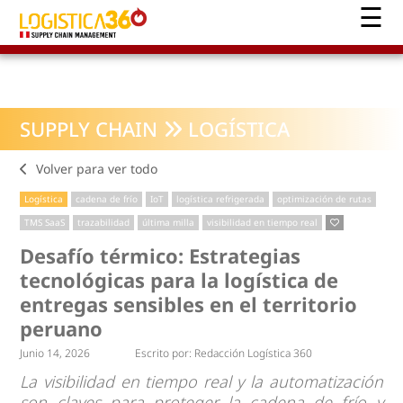
SUPPLY CHAIN
LOGÍSTICA
Volver para ver todo
Logística
cadena de frío
IoT
logística refrigerada
optimización de rutas
TMS SaaS
trazabilidad
última milla
visibilidad en tiempo real
Desafío térmico: Estrategias
tecnológicas para la logística de
entregas sensibles en el territorio
peruano
Junio 14, 2026
Escrito por:
Redacción Logística 360
La visibilidad en tiempo real y la automatización
son claves para proteger la cadena de frío y