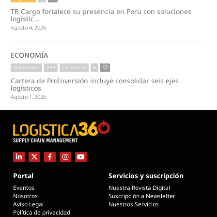
TB Cargo fortalece su presencia en Perú con soluciones
logístic...
Agosto 4, 2026
ECONOMÍA
Inversiones
APP
carreteras
Cartera de ProInversión incluye consolidar seis ejes
logísticos
Agosto 1, 2026
Portal
Servicios y suscripción
Eventos
Nuestra Revista Digital
Nosotros
Suscripción a Newsletter
Aviso Legal
Nuestros Servicios
Política de privacidad