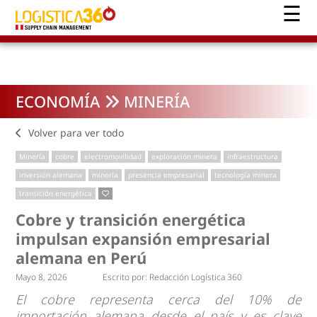
ECONOMÍA
MINERÍA
Volver para ver todo
Minería
cobre
electromovilidad
exploración minera
infraestructura
inversión alemana
minería
presencia empresarial
tecnología minera
transición energética
Cobre y transición energética
impulsan expansión empresarial
alemana en Perú
Mayo 8, 2026
Escrito por:
Redacción Logística 360
El cobre representa cerca del 10% de
importación alemana desde el país y es clave