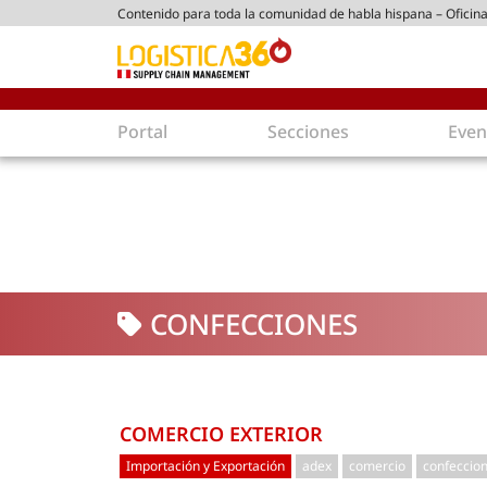
Contenido para toda la comunidad de habla hispana – Oficina
tico peruano
Portal
Secciones
Even
Supply Chain
Inmolo
Tecnología
Almacen
Tendencias
Centros
Actualidad
Parques
CONFECCIONES
Comercio Exterior
Logíst
Tecnologías
Electro
Aduanas
Empaqu
Agentes de carga
Eficienc
COMERCIO EXTERIOR
Customer Experience
Econo
Importación y Exportación
adex
comercio
confeccio
Tecnologías
Inversi