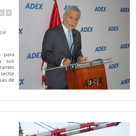
na
zar
s para
y sus
orantes
sector
isas de