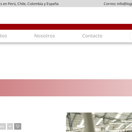
s en Perú, Chile, Colombia y España
Correo:
info@log
S
tos
Nosotros
Contacto
f
gística
Intralogística
es en arriendo
Gestión de Inventarios
 de Distribución
Logística de Salida
 Logísticos
Logística Inversa
ica Sostenible
Comercio electrónico
movilidad
Tendencias
es ecoamigables
Tecnologías
ia energética
Última milla
mía
nes
ones