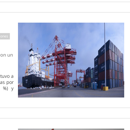
iones
ron un
stuvo a
as por
9 %) y