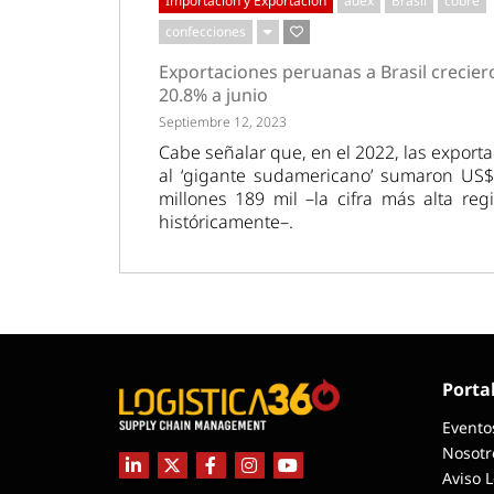
Importación y Exportación
adex
Brasil
cobre
confecciones
Exportaciones peruanas a Brasil crecier
20.8% a junio
Septiembre 12, 2023
Cabe señalar que, en el 2022, las export
al ‘gigante sudamericano’ sumaron US$
millones 189 mil –la cifra más alta reg
históricamente–.
Porta
Evento
Nosotr
Aviso 