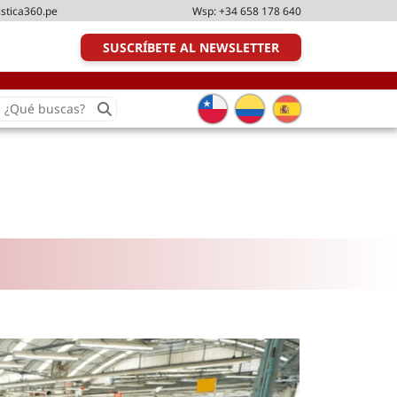
istica360.pe
Wsp:
+34 658 178 640
SUSCRÍBETE AL NEWSLETTER
earch
or:
Transporte y distribución
Última milla
Tecnologías
Transporte multimodal
Management
Perfil logístico
Liderazgo
Metodologías ágiles