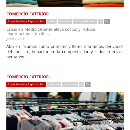
COMERCIO EXTERIOR
Importación y Exportación
adex
algodón
competitividad
Crisis en Medio Oriente eleva costos y reduce
exportaciones textiles
Junio 2, 2026
Alza en insumos como poliéster y fletes marítimos, derivados
del conflicto, impactan en la competitividad y reducen envíos
peruanos.
COMERCIO EXTERIOR
Importación y Exportación
algodón
chompas