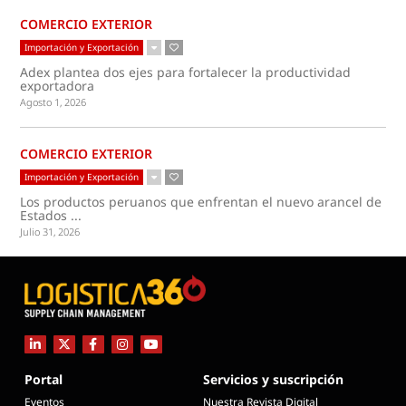
COMERCIO EXTERIOR
Importación y Exportación
Adex plantea dos ejes para fortalecer la productividad
exportadora
Agosto 1, 2026
COMERCIO EXTERIOR
Importación y Exportación
Los productos peruanos que enfrentan el nuevo arancel de
Estados ...
Julio 31, 2026
Portal
Servicios y suscripción
Eventos
Nuestra Revista Digital