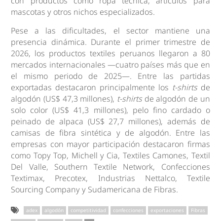
con productos como ropa técnica, artículos para
mascotas y otros nichos especializados.
Pese a las dificultades, el sector mantiene una
presencia dinámica. Durante el primer trimestre de
2026, los productos textiles peruanos llegaron a 80
mercados internacionales —cuatro países más que en
el mismo periodo de 2025—. Entre las partidas
exportadas destacaron principalmente los
t-shirts
de
algodón (US$ 47,3 millones),
t-shirts
de algodón de un
solo color (US$ 41,3 millones), pelo fino cardado o
peinado de alpaca (US$ 27,7 millones), además de
camisas de fibra sintética y de algodón. Entre las
empresas con mayor participación destacaron firmas
como Topy Top, Michell y Cia, Textiles Camones, Textil
Del Valle, Southern Textile Network, Confecciones
Textimax, Precotex, Industrias Nettalco, Textile
Sourcing Company y Sudamericana de Fibras.
adex
algodón
competitividad
confecciones
exportaciones
Fibras