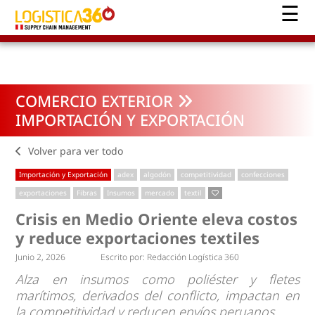
COMERCIO EXTERIOR
IMPORTACIÓN Y EXPORTACIÓN
Volver para ver todo
Importación y Exportación
adex
algodón
competitividad
confecciones
exportaciones
Fibras
Insumos
mercado
textil
Crisis en Medio Oriente eleva costos
y reduce exportaciones textiles
Junio 2, 2026
Escrito por:
Redacción Logística 360
Alza en insumos como poliéster y fletes
marítimos, derivados del conflicto, impactan en
la competitividad y reducen envíos peruanos.