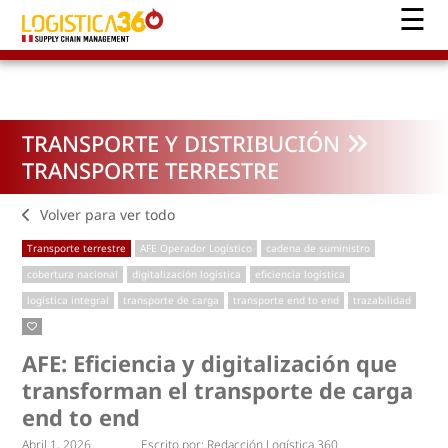
TRANSPORTE Y DISTRIBUCIÓN
TRANSPORTE TERRESTRE
Volver para ver todo
Transporte terrestre
AFE Operador Logístico
cadena de suministro
cobertura nacional
digitalización logística
eficiencia logística
logística integral
transporte de carga
transporte end to end
trazabilidad
AFE: Eficiencia y digitalización que
transforman el transporte de carga
end to end
Abril 1, 2026
Escrito por:
Redacción Logística 360