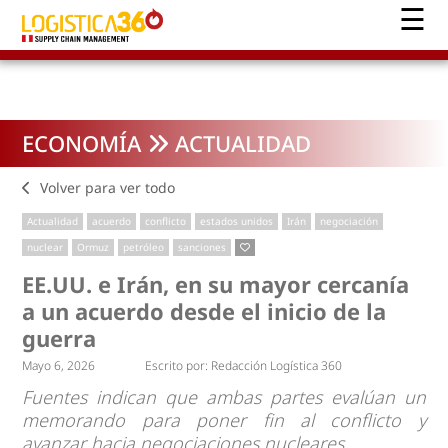
ECONOMÍA
ACTUALIDAD
Volver para ver todo
Actualidad
acuerdo
conflicto
estados unidos
Irán
negociación
nuclear
Ormuz
petróleo
sanciones
EE.UU. e Irán, en su mayor cercanía
a un acuerdo desde el inicio de la
guerra
Mayo 6, 2026
Escrito por:
Redacción Logística 360
Fuentes indican que ambas partes evalúan un
memorando para poner fin al conflicto y
avanzar hacia negociaciones nucleares.