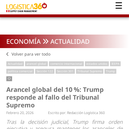
ECONOMÍA
ACTUALIDAD
Volver para ver todo
Actualidad
arancel global
comercio internacional
estados unidos
IEEPA
política comercial
Sección 122
Sección 301
Tribunal Supremo
Trump
Arancel global del 10 %: Trump
responde al fallo del Tribunal
Supremo
Febrero 20, 2026
Escrito por:
Redacción Logística 360
Tras la decisión judicial, Trump firma orden
ejecutiva y asegura mantener los aranceles de