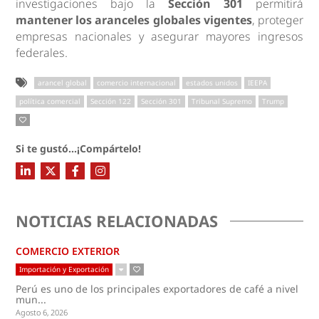
investigaciones bajo la
Sección 301
permitirá
mantener los aranceles globales vigentes
, proteger
empresas nacionales y asegurar mayores ingresos
federales.
arancel global
comercio internacional
estados unidos
IEEPA
política comercial
Sección 122
Sección 301
Tribunal Supremo
Trump
Si te gustó...¡Compártelo!
NOTICIAS RELACIONADAS
COMERCIO EXTERIOR
Importación y Exportación
Perú es uno de los principales exportadores de café a nivel
mun...
Agosto 6, 2026