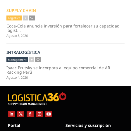
SUPPLY CHAIN
Logística
Coca-Cola anuncia inversión para fortalecer su capacidad
logíst...
Agosto 5, 2026
INTRALOGÍSTICA
Management
Isaac Prutsky se incorpora al equipo comercial de AR
Racking Perú
Agosto 4, 2026
Portal
Servicios y suscripción