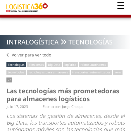
INTRALOGÍSTICA
TECNOLOGÍAS
Volver para ver todo
Tecnologías
almacenes
Big Data
logística
robots autónomos
tecnologías
tecnologías para almacenes
transportes automatizados
wms
Las tecnologías más prometedoras
para almacenes logísticos
Julio 17, 2023
Escrito por:
Jorge Choque
Los sistemas de gestión de almacenes, desde el
Big Data, los transportes automatizados y robots
autónomos móviles son las tecnologías que más