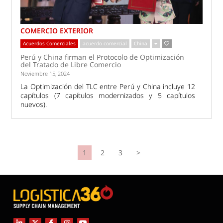
COMERCIO EXTERIOR
Acuerdos Comerciales
acuerdo comercial
China
Perú y China firman el Protocolo de Optimización
del Tratado de Libre Comercio
Noviembre 15, 2024
La Optimización del TLC entre Perú y China incluye 12
capítulos (7 capítulos modernizados y 5 capítulos
nuevos).
1
2
3
>