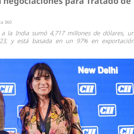
n negociaciones para Tratado de
dad
ca 360
 a la India sumó 4,717 millones de dólares, u
023, y está basada en un 97% en exportació