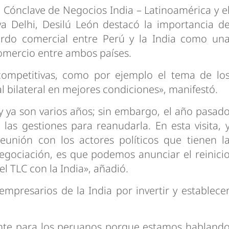
 Cónclave de Negocios India – Latinoamérica y e
va Delhi, Desilú León destacó la importancia d
erdo comercial entre Perú y la India como un
comercio entre ambos países.
 competitivas, como por ejemplo el tema de lo
l bilateral en mejores condiciones», manifestó.
 y ya son varios años; sin embargo, el año pasad
as gestiones para reanudarla. En esta visita, 
unión con los actores políticos que tienen l
negociación, es que podemos anunciar el reinici
l TLC con la India», añadió.
 empresarios de la India por invertir y establece
nte para los peruanos porque estamos habland