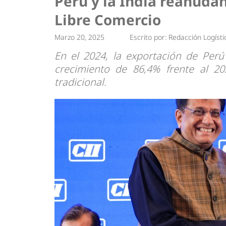
Perú y la India reanuda
Tendencias
Actuali
Libre Comercio
Estrategias
Minería
Marzo 20, 2025
Escrito por:
Redacción Logísti
En el 2024, la exportación de Perú
crecimiento de 86,4% frente al 2
tradicional.