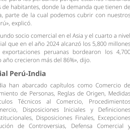
s de habitantes, donde la demanda que tienen d
a, parte de la cual podemos cubrir con nuestro
rú», explicó.
undo socio comercial en el Asia y el cuarto a nive
al que en el año 2024 alcanzó los 5,800 millone
 exportaciones peruanas bordearon los 4,70
o año crecieron más del 86%», dijo.
al Perú-India
ndia han abarcado capítulos como Comercio d
imiento de Personas, Reglas de Origen, Medida
táculos Técnicos al Comercio, Procedimiento
rcio, Disposiciones Iniciales y Definicione
titucionales, Disposiciones Finales, Excepcione
ución de Controversias, Defensa Comercial 