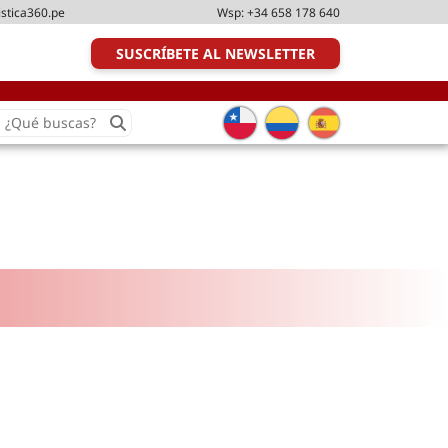
istica360.pe
Wsp:
+34 658 178 640
SUSCRÍBETE AL NEWSLETTER
earch
or:
Transporte y distribución
Última milla
Tecnologías
Transporte multimodal
Management
Perfil logístico
Liderazgo
Metodologías ágiles