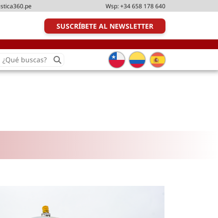
istica360.pe
Wsp:
+34 658 178 640
SUSCRÍBETE AL NEWSLETTER
earch
or:
Transporte y distribución
Última milla
Tecnologías
Transporte multimodal
Management
Perfil logístico
Liderazgo
Metodologías ágiles