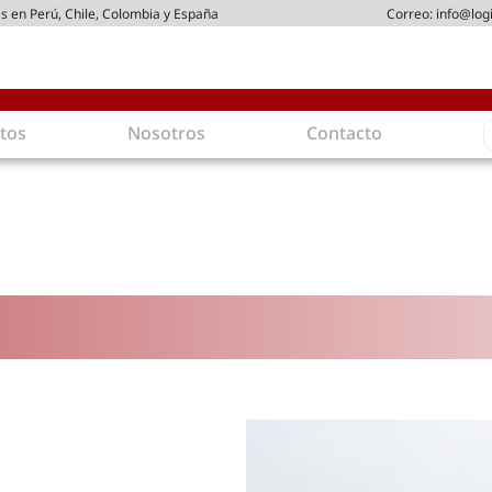
s en Perú, Chile, Colombia y España
Correo:
info@log
S
tos
Nosotros
Contacto
f
gística
Intralogística
es en arriendo
Gestión de Inventarios
 de Distribución
Logística de Salida
 Logísticos
Logística Inversa
ica Sostenible
Comercio electrónico
movilidad
Tendencias
es ecoamigables
Tecnologías
ia energética
Última milla
mía
ones