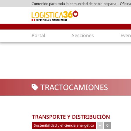
Contenido para toda la comunidad de habla hispana – Oficina
tico peruano
Portal
Secciones
Even
Supply Chain
Inmolo
Tecnología
Almacen
Tendencias
Centros
Actualidad
Parques
TRACTOCAMIONES
Comercio Exterior
Logíst
Tecnologías
Electro
Aduanas
Empaqu
Agentes de carga
Eficienc
TRANSPORTE Y DISTRIBUCIÓN
Customer Experience
Econo
Sostenibilidad y eficiencia energética
Tecnologías
Inversi