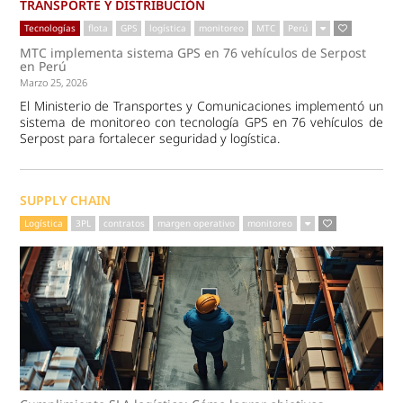
TRANSPORTE Y DISTRIBUCIÓN
Tecnologías
flota
GPS
logística
monitoreo
MTC
Perú
MTC implementa sistema GPS en 76 vehículos de Serpost
en Perú
Marzo 25, 2026
El Ministerio de Transportes y Comunicaciones implementó un
sistema de monitoreo con tecnología GPS en 76 vehículos de
Serpost para fortalecer seguridad y logística.
SUPPLY CHAIN
Logística
3PL
contratos
margen operativo
monitoreo