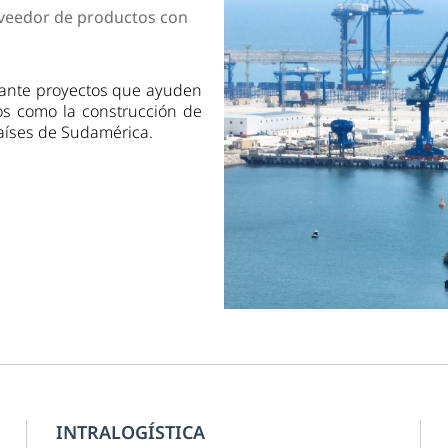
dad
veedor de productos con
lante proyectos que ayuden
cos como la construcción de
países de Sudamérica.
INTRALOGÍSTICA