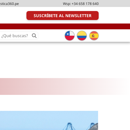
istica360.pe
Wsp:
+34 658 178 640
SUSCRÍBETE AL NEWSLETTER
earch
or:
Transporte y distribución
Última milla
Tecnologías
Transporte multimodal
Management
Perfil logístico
Liderazgo
Metodologías ágiles