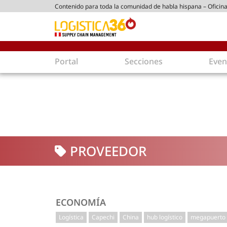
Contenido para toda la comunidad de habla hispana – Oficina
tico peruano
Portal
Secciones
Even
Supply Chain
Inmolo
Tecnología
Almacen
Tendencias
Centros
Actualidad
Parques
PROVEEDOR
Comercio Exterior
Logíst
Tecnologías
Electro
Aduanas
Empaqu
Agentes de carga
Eficienc
ECONOMÍA
Customer Experience
Econo
Logística
Capechi
China
hub logístico
megapuerto
Tecnologías
Inversi