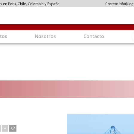
s en Perú, Chile, Colombia y España
Correo:
info@log
S
tos
Nosotros
Contacto
f
gística
Intralogística
es en arriendo
Gestión de Inventarios
 de Distribución
Logística de Salida
 Logísticos
Logística Inversa
ica Sostenible
Comercio electrónico
movilidad
Tendencias
es ecoamigables
Tecnologías
ia energética
Última milla
mía
ones