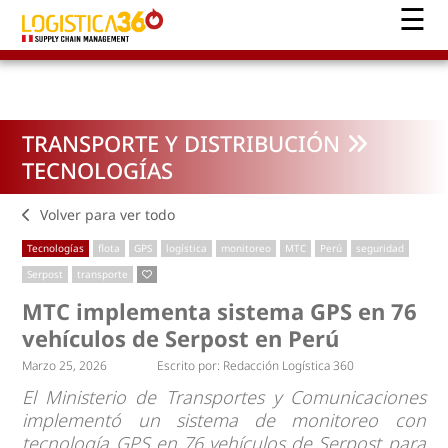
TRANSPORTE Y DISTRIBUCIÓN
TECNOLOGÍAS
Volver para ver todo
Tecnologías
flota
GPS
logística
monitoreo
MTC
Perú
seguridad
Serpost
transporte
MTC implementa sistema GPS en 76
vehículos de Serpost en Perú
Marzo 25, 2026
Escrito por:
Redacción Logística 360
El Ministerio de Transportes y Comunicaciones
implementó un sistema de monitoreo con
tecnología GPS en 76 vehículos de Serpost para