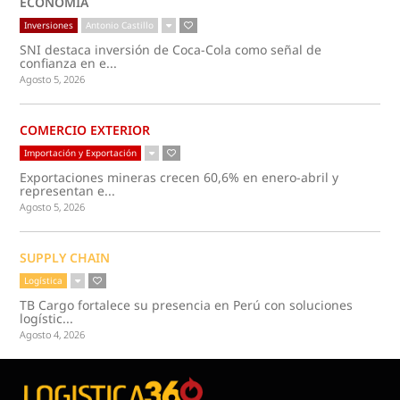
ECONOMÍA
Inversiones
Antonio Castillo
SNI destaca inversión de Coca-Cola como señal de
confianza en e...
Agosto 5, 2026
COMERCIO EXTERIOR
Importación y Exportación
Exportaciones mineras crecen 60,6% en enero-abril y
representan e...
Agosto 5, 2026
SUPPLY CHAIN
Logística
TB Cargo fortalece su presencia en Perú con soluciones
logístic...
Agosto 4, 2026