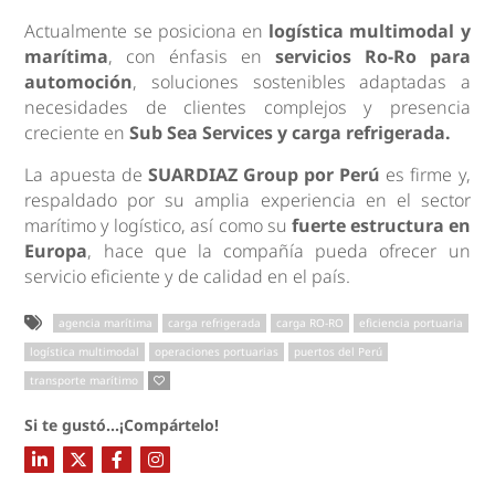
Actualmente se posiciona en
logística multimodal y
marítima
, con énfasis en
servicios Ro-Ro para
automoción
, soluciones sostenibles adaptadas a
necesidades de clientes complejos y presencia
creciente en
Sub Sea Services y carga refrigerada.
La apuesta de
SUARDIAZ Group por Perú
es firme y,
respaldado por su amplia experiencia en el sector
marítimo y logístico, así como su
fuerte estructura en
Europa
, hace que la compañía pueda ofrecer un
servicio eficiente y de calidad en el país.
agencia marítima
carga refrigerada
carga RO-RO
eficiencia portuaria
logística multimodal
operaciones portuarias
puertos del Perú
transporte marítimo
Si te gustó...¡Compártelo!