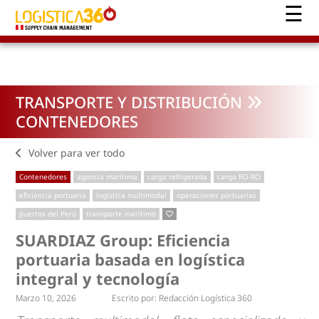
TRANSPORTE Y DISTRIBUCIÓN
CONTENEDORES
Volver para ver todo
Contenedores
agencia marítima
carga refrigerada
carga RO-RO
eficiencia portuaria
logística multimodal
operaciones portuarias
puertos del Perú
transporte marítimo
SUARDIAZ Group: Eficiencia
portuaria basada en logística
integral y tecnología
Marzo 10, 2026
Escrito por:
Redacción Logística 360