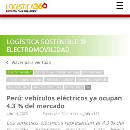
LOGÍSTICA SOSTENIBLE
ELECTROMOVILIDAD
Volver para ver todo
Electromovilidad
Asociación Automotriz del Perú
electrolineras
infraestructura de carga
mercado automotor
movilidad sostenible
Toyota del Perú
vehículos eléctricos
ventas 2025
Perú: vehículos eléctricos ya ocupan
4.3 % del mercado
Julio 14, 2025
Escrito por:
Redacción Logística 360
Los vehículos eléctricos representan el 4.3 % del
mercado automotor peruano. Lima lidera