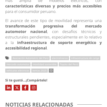
más amplia de modelos eléctricos, con
características diversas y precios más accesibles
para el consumidor peruano.
El avance de este tipo de movilidad representa una
transformación progresiva del mercado
automotor nacional
, con desafíos técnicos y
estructurales pendientes, especialmente en lo relativo
a la
infraestructura de soporte energético y
accesibilidad regional
.
Asociación Automotriz del Perú
electrolineras
infraestructura de carga
mercado automotor
movilidad sostenible
Toyota del Perú
vehículos eléctricos
ventas 2025
Si te gustó...¡Compártelo!
NOTICIAS RELACIONADAS