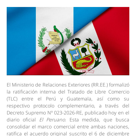
El Ministerio de Relaciones Exteriores (RR.EE.) formalizó
la ratificación interna del Tratado de Libre Comercio
(TLC) entre el Perú y Guatemala, así como su
respectivo protocolo complementario, a través del
Decreto Supremo Nº 023-2026-RE, publicado hoy en el
diario oficial
El Peruano
. Esta medida, que busca
consolidar el marco comercial entre ambas naciones,
ratifica el acuerdo original suscrito el 6 de diciembre