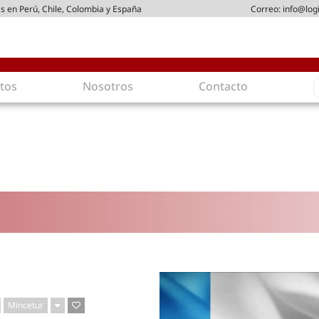
s en Perú, Chile, Colombia y España
Correo:
info@log
S
tos
Nosotros
Contacto
f
gística
Intralogística
es en arriendo
Gestión de Inventarios
 de Distribución
Logística de Salida
 Logísticos
Logística Inversa
ica Sostenible
Comercio electrónico
movilidad
Tendencias
es ecoamigables
Tecnologías
ia energética
Última milla
mía
Mincetur
ones