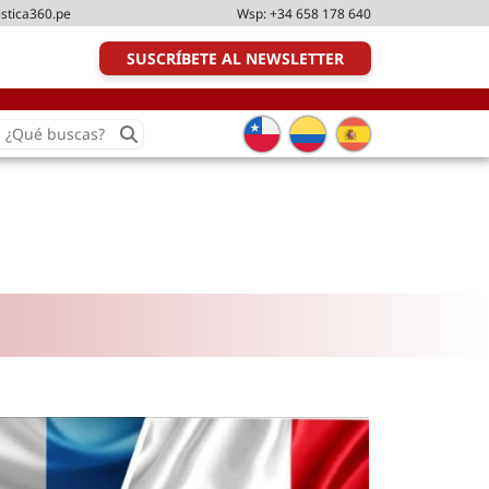
istica360.pe
Wsp:
+34 658 178 640
SUSCRÍBETE AL NEWSLETTER
earch
or:
Transporte y distribución
Última milla
Tecnologías
Transporte multimodal
Management
Perfil logístico
Liderazgo
Metodologías ágiles