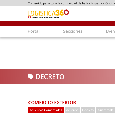
Contenido para toda la comunidad de habla hispana – Oficina
tico peruano
Portal
Secciones
Even
Supply Chain
Inmolo
Tecnología
Almacen
Tendencias
Centros
Actualidad
Parques
DECRETO
Comercio Exterior
Logíst
Tecnologías
Electro
Aduanas
Empaqu
Agentes de carga
Eficienc
COMERCIO EXTERIOR
Customer Experience
Econo
Acuerdos Comerciales
acuerdo
Decreto
Guatemala
Tecnologías
Inversi