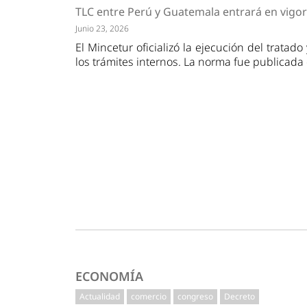
Tendencias
Actuali
TLC entre Perú y Guatemala entrará en vigor 
Estrategias
Minería
Junio 23, 2026
El Mincetur oficializó la ejecución del tratado
los trámites internos. La norma fue publicada
ECONOMÍA
Actualidad
comercio
congreso
Decreto