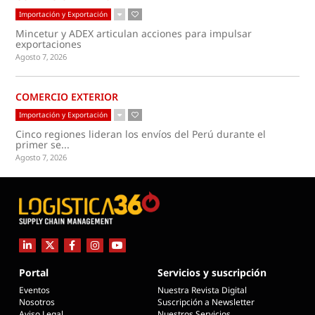
Importación y Exportación
Mincetur y ADEX articulan acciones para impulsar
exportaciones
Agosto 7, 2026
COMERCIO EXTERIOR
Importación y Exportación
Cinco regiones lideran los envíos del Perú durante el
primer se...
Agosto 7, 2026
Portal
Servicios y suscripción
Eventos
Nuestra Revista Digital
Nosotros
Suscripción a Newsletter
Aviso Legal
Nuestros Servicios