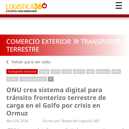
COMERCIO EXTERIOR
TRANSPORTE
TERRESTRE
Volver para ver todo
Transporte terrestre
carga
CEPE
Golfo
guerra
Irán
logística
ONU
Ormuz
tránsito terrestre
ONU crea sistema digital para
tránsito fronterizo terrestre de
carga en el Golfo por crisis en
Ormuz
Abril 29, 2026
Escrito por:
Redacción Logística 360