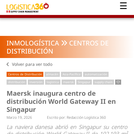
INMOLOGÍSTICA
CENTROS DE
DISTRIBUCIÓN
Volver para ver todo
Centros de Distribución
almacén
Asia-Pacífico
automatización
distribución
inversión
logística
maersk
Singapur
supply chain
Maersk inaugura centro de
distribución World Gateway II en
Singapur
Marzo 19, 2026
Escrito por:
Redacción Logística 360
La naviera danesa abrió en Singapur su centro
de distribución World Gateway II de 102.193 m²