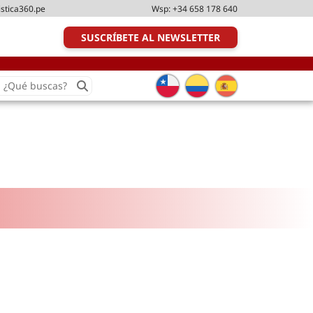
istica360.pe
Wsp:
+34 658 178 640
SUSCRÍBETE AL NEWSLETTER
earch
or:
Transporte y distribución
Última milla
Tecnologías
Transporte multimodal
Management
Perfil logístico
Liderazgo
Metodologías ágiles