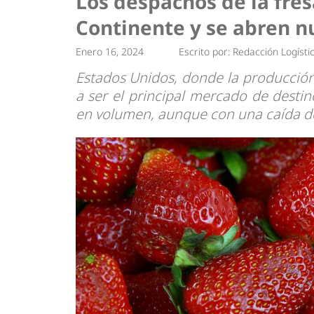
Los despachos de la fres
Tendencias
Actuali
Continente y se abren 
Estrategias
Minería
Enero 16, 2024
Escrito por:
Redacción Logísti
Estados Unidos, donde la producción
a ser el principal mercado de desti
en volumen, aunque con una caída del