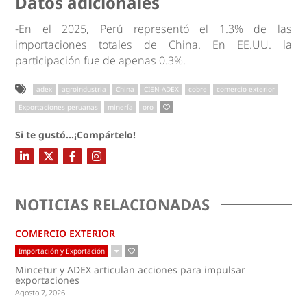
Datos adicionales
-En el 2025, Perú representó el 1.3% de las
importaciones totales de China. En EE.UU. la
participación fue de apenas 0.3%.
adex
agroindustria
China
CIEN-ADEX
cobre
comercio exterior
Exportaciones peruanas
minería
oro
Si te gustó...¡Compártelo!
NOTICIAS RELACIONADAS
COMERCIO EXTERIOR
Importación y Exportación
Mincetur y ADEX articulan acciones para impulsar
exportaciones
Agosto 7, 2026