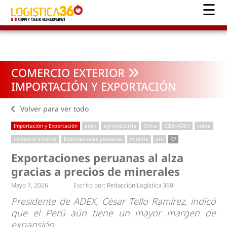
COMERCIO EXTERIOR
IMPORTACIÓN Y EXPORTACIÓN
Volver para ver todo
Importación y Exportación
adex
agroindustria
China
CIEN-ADEX
cobre
comercio exterior
Exportaciones peruanas
minería
oro
Exportaciones peruanas al alza
gracias a precios de minerales
Mayo 7, 2026
Escrito por:
Redacción Logística 360
Presidente de ADEX, César Tello Ramírez, indicó
que el Perú aún tiene un mayor margen de
expansión.