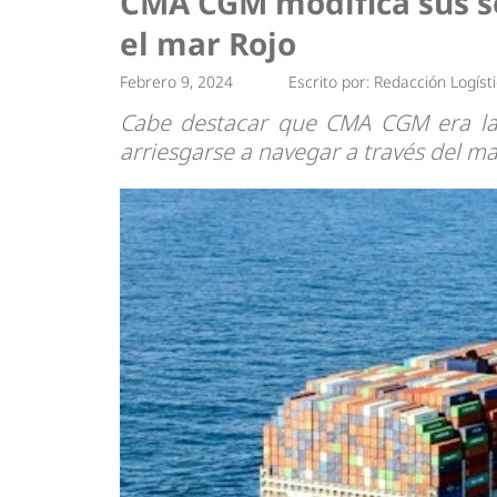
CMA CGM modifica sus se
Tendencias
Actuali
el mar Rojo
Estrategias
Minería
Febrero 9, 2024
Escrito por:
Redacción Logíst
Cabe destacar que CMA CGM era la ú
arriesgarse a navegar a través del ma