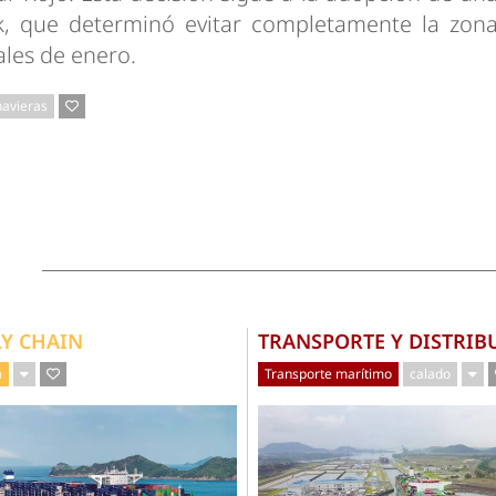
k, que determinó evitar completamente la zon
ales de enero.
navieras
LY CHAIN
TRANSPORTE Y DISTRIB
a
Transporte marítimo
calado