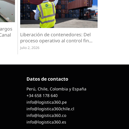
argos
Liberación de contenedores: Del
Canal
proceso operativo al control fin...
Julio 2, 2026
Datos de contacto
Perú, Chile, Colombia y España
+34 658 178 640
info@logistica360.pe
info@logistica360chile.cl
info@logistica360.co
info@logistica360.es