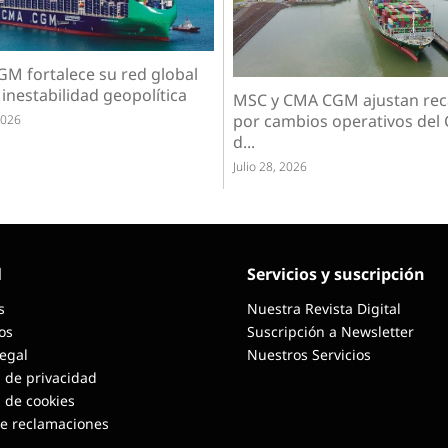
M fortalece su red global
 inestabilidad geopolítica
MSC y CMA CGM ajustan rec
por cambios operativos del 
2026
d...
Julio 28, 2026
l
Servicios y suscripción
s
Nuestra Revista Digital
os
Suscripción a Newsletter
Legal
Nuestros Servicios
a de privacidad
a de cookies
de reclamaciones