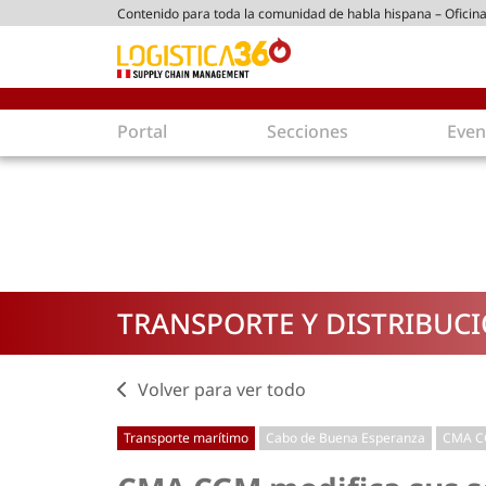
Contenido para toda la comunidad de habla hispana – Oficina
tico peruano
Portal
Secciones
Even
Supply Chain
Inmolo
Tecnología
Almacen
Tendencias
Centros
Actualidad
Parques
TRANSPORTE Y DISTRIBUC
Comercio Exterior
Logíst
Tecnologías
Electro
Aduanas
Empaqu
Volver para ver todo
Agentes de carga
Eficienc
Transporte marítimo
Cabo de Buena Esperanza
CMA 
Customer Experience
Econo
Tecnologías
Inversi