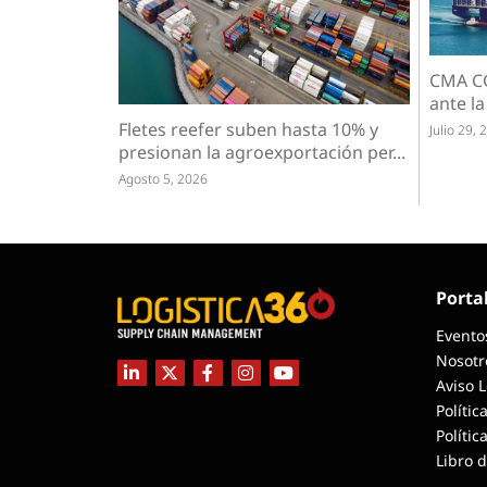
CMA CG
ante la
Fletes reefer suben hasta 10% y
Julio 29, 
presionan la agroexportación per...
Agosto 5, 2026
Porta
Evento
Nosotr
Aviso 
Polític
Polític
Libro 