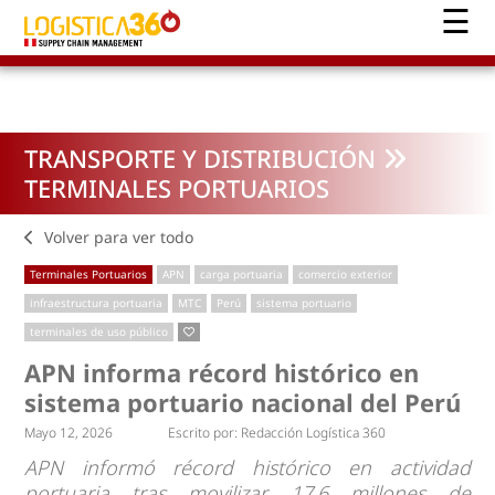
TRANSPORTE Y DISTRIBUCIÓN
TERMINALES PORTUARIOS
Volver para ver todo
Terminales Portuarios
APN
carga portuaria
comercio exterior
infraestructura portuaria
MTC
Perú
sistema portuario
terminales de uso público
APN informa récord histórico en
sistema portuario nacional del Perú
Mayo 12, 2026
Escrito por:
Redacción Logística 360
APN informó récord histórico en actividad
portuaria tras movilizar 17.6 millones de