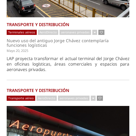
TRANSPORTE Y DISTRIBUCIÓN
Terminales aéreos
AeroDirecto
aeronaves privadas
Nuevo uso del antiguo Jorge Chávez contemplaría
funciones logísticas
Mayo 20, 2025
LAP proyecta transformar el actual terminal del Jorge Chávez
en oficinas logísticas, áreas comerciales y espacios para
aeronaves privadas.
TRANSPORTE Y DISTRIBUCIÓN
Transporte aéreo
AeroDirecto
aeronaves privadas