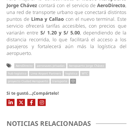
Jorge Chávez
contará con el servicio de
AeroDirecto
,
una red de transporte urbano que conectará distintos
puntos de
Lima y Callao
con el nuevo terminal. Este
servicio ofrecerá tarifas accesibles, con precios que
variarán entre
S/ 1.20 y S/ 5.00
, dependiendo de la
distancia recorrida, lo que facilitará el acceso a los
pasajeros y fortalecerá aún más la logística del
aeropuerto.
AeroDirecto
aeronaves privadas
Aeropuerto Jorge Chávez
hub logístico
Lima Airport Partners
logística
MTC
proyecto Ciudad Aeropuerto
transporte
Si te gustó...¡Compártelo!
NOTICIAS RELACIONADAS