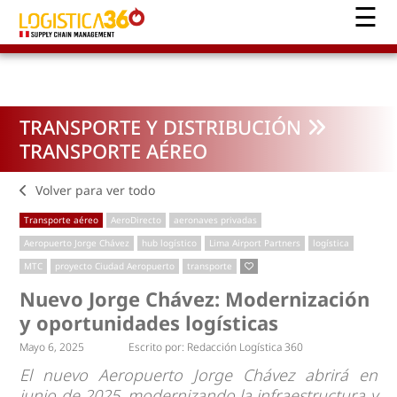
TRANSPORTE Y DISTRIBUCIÓN
TRANSPORTE AÉREO
Volver para ver todo
Transporte aéreo
AeroDirecto
aeronaves privadas
Aeropuerto Jorge Chávez
hub logístico
Lima Airport Partners
logística
MTC
proyecto Ciudad Aeropuerto
transporte
Nuevo Jorge Chávez: Modernización
y oportunidades logísticas
Mayo 6, 2025
Escrito por:
Redacción Logística 360
El nuevo Aeropuerto Jorge Chávez abrirá en
junio de 2025, modernizando la infraestructura y