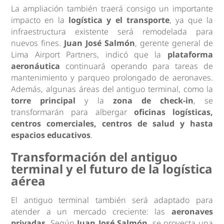
La ampliación también traerá consigo un importante
impacto en la
logística y el transporte
, ya que la
infraestructura existente será remodelada para
nuevos fines.
Juan José Salmón
, gerente general de
Lima Airport Partners, indicó que la
plataforma
aeronáutica
continuará operando para tareas de
mantenimiento y parqueo prolongado de aeronaves.
Además, algunas áreas del antiguo terminal, como la
torre principal
y la
zona de check-in
, se
transformarán para albergar
oficinas logísticas,
centros comerciales, centros de salud y hasta
espacios educativos
.
Transformación del antiguo
terminal y el futuro de la log
ística
aérea
El antiguo terminal también será adaptado para
atender a un mercado creciente: las
aeronaves
privadas
. Según
Juan José Salmón
, se proyecta una