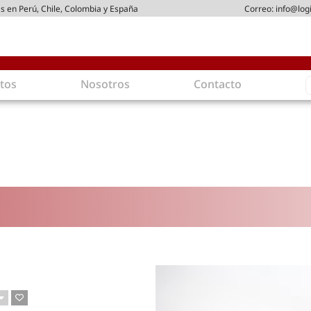
s en Perú, Chile, Colombia y España
Correo:
info@log
S
tos
Nosotros
Contacto
f
gística
Intralogística
es en arriendo
Gestión de Inventarios
 de Distribución
Logística de Salida
 Logísticos
Logística Inversa
ica Sostenible
Comercio electrónico
movilidad
Tendencias
es ecoamigables
Tecnologías
ia energética
Última milla
mía
ones