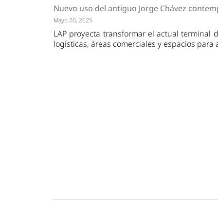
Tendencias
Actuali
Nuevo uso del antiguo Jorge Chávez contempl
Estrategias
Minería
Mayo 20, 2025
LAP proyecta transformar el actual terminal d
logísticas, áreas comerciales y espacios para