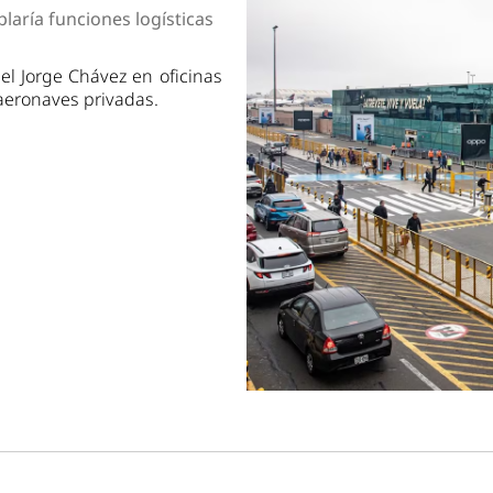
dad
aría funciones logísticas
el Jorge Chávez en oficinas
 aeronaves privadas.