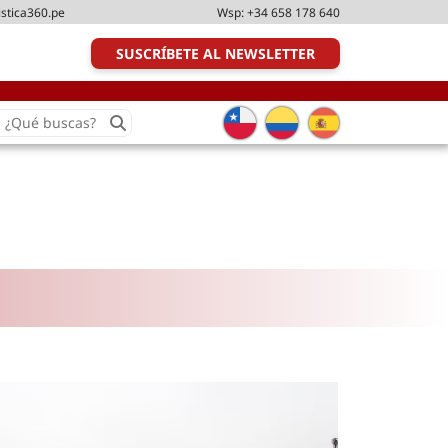
istica360.pe
Wsp:
+34 658 178 640
SUSCRÍBETE AL NEWSLETTER
earch
or:
Transporte y distribución
Última milla
Tecnologías
Transporte multimodal
Management
Perfil logístico
Liderazgo
Metodologías ágiles