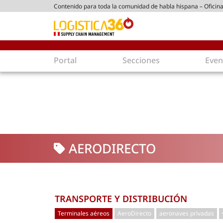
Contenido para toda la comunidad de habla hispana – Oficina
tico peruano
Portal
Secciones
Even
Supply Chain
Inmolo
Tecnología
Almacen
Tendencias
Centros
Actualidad
Parques
AERODIRECTO
Comercio Exterior
Logíst
Tecnologías
Electro
Aduanas
Empaqu
Agentes de carga
Eficienc
TRANSPORTE Y DISTRIBUCIÓN
Customer Experience
Econo
Terminales aéreos
AeroDirecto
aeronaves privadas
Tecnologías
Inversi