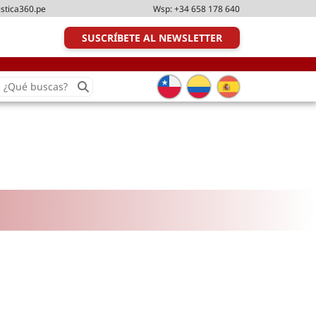
istica360.pe
Wsp:
+34 658 178 640
SUSCRÍBETE AL NEWSLETTER
earch
or:
Transporte y distribución
Última milla
Tecnologías
Transporte multimodal
Management
Perfil logístico
Liderazgo
Metodologías ágiles