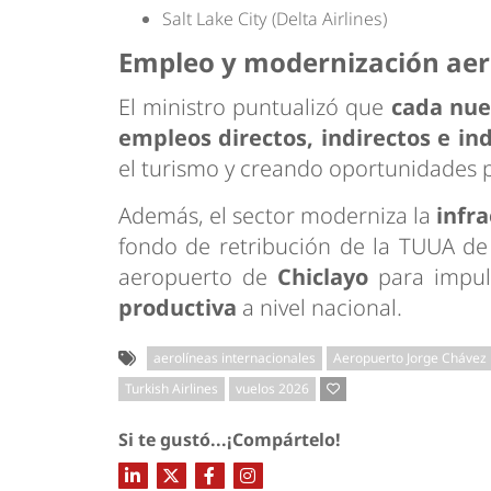
Salt Lake City (Delta Airlines)
Empleo y modernización aer
El ministro puntualizó que
cada nue
empleos directos, indirectos e in
el turismo y creando oportunidades 
Además, el sector moderniza la
infr
fondo de retribución de la TUUA de
aeropuerto de
Chiclayo
para impul
productiva
a nivel nacional.
aerolíneas internacionales
Aeropuerto Jorge Chávez
Turkish Airlines
vuelos 2026
Si te gustó...¡Compártelo!