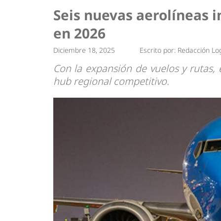
Tendencias
Actualidad
Seis nuevas aerolíneas i
Estrategias
Minería
en 2026
Diciembre 18, 2025
Escrito por:
Redacción Log
Con la expansión de vuelos y rutas
hub regional competitivo.