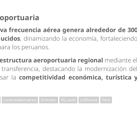
oportuaria
va frecuencia aérea genera alrededor de 30
ducidos
, dinamizando la economía, fortaleciend
para los peruanos.
aestructura aeroportuaria regional
mediante e
 transferencia, destacando la modernización de
sar la
competitividad económica, turística 
conectividad aérea
Emirates
Fly Level
Lufthansa
Perú