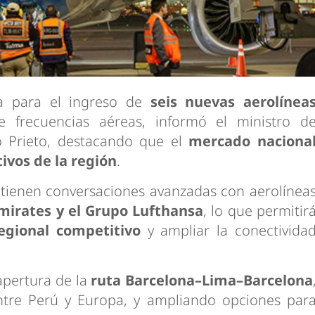
ra para el ingreso de
seis nuevas aerolínea
frecuencias aéreas, informó el ministro d
o Prieto, destacando que el
mercado naciona
ivos de la región
.
ntienen conversaciones avanzadas con aerolínea
 Emirates y el Grupo Lufthansa
, lo que permitir
egional competitivo
y ampliar la conectivida
 apertura de la
ruta Barcelona–Lima–Barcelona
entre Perú y Europa, y ampliando opciones par