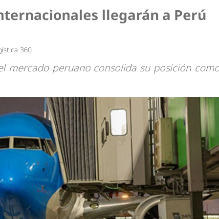
nternacionales llegarán a Perú
ística 360
, el mercado peruano consolida su posición com