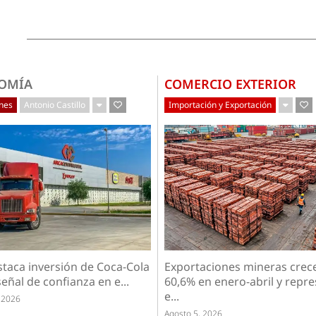
OMÍA
COMERCIO EXTERIOR
ones
Antonio Castillo
Importación y Exportación
staca inversión de Coca-Cola
Exportaciones mineras crec
eñal de confianza en e...
60,6% en enero-abril y repr
e...
 2026
Agosto 5, 2026