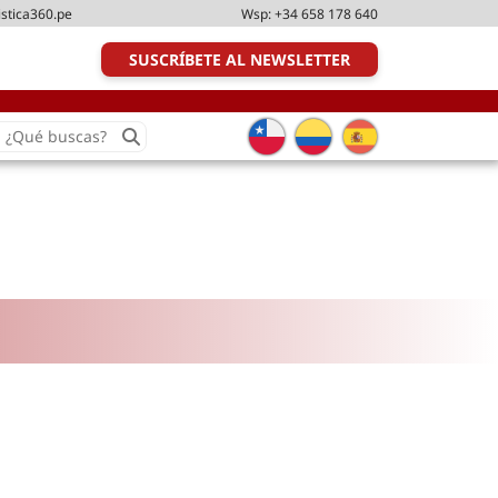
istica360.pe
Wsp:
+34 658 178 640
SUSCRÍBETE AL NEWSLETTER
earch
or:
Transporte y distribución
Última milla
Tecnologías
Transporte multimodal
Management
Perfil logístico
Liderazgo
Metodologías ágiles