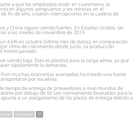
arte a que los empleados están en cuarentena, la
nto en algunos aeropuertos y los retrasos en el
 de fin de año, crearon interrupciones en la cadena de
os y China siguen siendo fuertes. En Estados Unidos, las
ior a los niveles de noviembre de 2019.
un 4,6% en octubre (último mes de datos), en comparación
 mejor ritmo de crecimiento desde junio. La producción
el mismo periodo.
gue siendo baja. Esto es positivo para la carga aérea, ya que
isfacer rápidamente la demanda.
-19 en muchas economías avanzadas ha creado una fuerte
ansportarse por vía aérea.
de tiempo de entrega de proveedores a nivel mundial de
valores por debajo de 50 son normalmente favorables para la
s apunta a un alargamiento de los plazos de entrega debido a
ucción
transporte