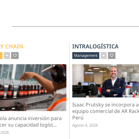
LY CHAIN
INTRALOGÍSTICA
a
Management
Isaac Prutsky se incorpora a
equipo comercial de AR Rac
Perú
ola anuncia inversión para
cer su capacidad logíst...
Agosto 4, 2026
 2026