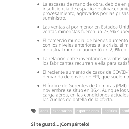
La escasez de mano de obra, debida en p
insuficiencia de espacio de almacenamie
procesamiento, agravados por las prisas
suministro.
Las ventas al por menor en Estados Unid
ventas minoristas fueron un 23,5% super
El comercio mundial de bienes aumentó 
con los niveles anteriores a la crisis, el
industrial mundial aumentó un 2,9% en 
La relación entre inventarios y ventas si
los fabricantes recurren a ella para sat
El reciente aumento de casos de COVID
demanda de envíos de EPI, que suelen tr
El Índice de Gerentes de Compras (PMI) 
noviembre se situó en 36,4. Aunque los 
carga aérea, en las condiciones actuale
los cuellos de botella de la oferta.
adex
exportación
exportaciones
logística
prod
Si te gustó...¡Compártelo!