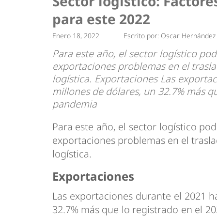
Sector logístico: Factor
Tendencias
Actualidad
para este 2022
Estrategias
Minería
Enero 18, 2022
Escrito por:
Oscar Hernández
Para este año, el sector logístico po
exportaciones problemas en el traslad
logística. Exportaciones Las exporta
millones de dólares, un 32.7% más qu
pandemia
Para este año, el sector logístico po
exportaciones problemas en el traslad
logística.
Exportaciones
Las exportaciones durante el 2021 h
32.7% más que lo registrado en el 2