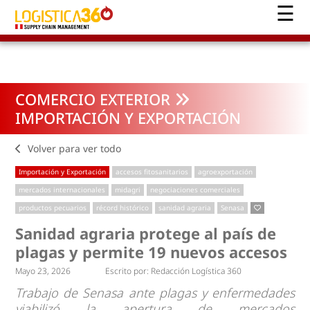
COMERCIO EXTERIOR
IMPORTACIÓN Y EXPORTACIÓN
Volver para ver todo
Importación y Exportación
accesos fitosanitarios
agroexportación
mercados internacionales
midagri
negociaciones comerciales
productos pecuarios
récord histórico
sanidad agraria
Senasa
Sanidad agraria protege al país de
plagas y permite 19 nuevos accesos
Mayo 23, 2026
Escrito por:
Redacción Logística 360
Trabajo de Senasa ante plagas y enfermedades
viabilizó la apertura de mercados