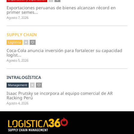
Exportaciones peruanas de bienes alcanzan récord en
primer semes...
Agosto 7, 2026
SUPPLY CHAIN
Logística
Coca-Cola anuncia inversión para fortalecer su capacidad
logíst...
Agosto 5, 2026
INTRALOGÍSTICA
Management
Isaac Prutsky se incorpora al equipo comercial de AR
Racking Perú
Agosto 4, 2026