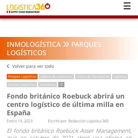
INMOLOGÍSTICA
PARQUES
LOGÍSTICOS
Volver para ver todo
Parques Logísticos
cadena de suministro
centro de distribución
logística
parques logísticos
transporte
Fondo británico Roebuck abrirá un
centro logístico de última milla en
España
Enero 19, 2023
Escrito por:
Redacción Logística 360
El fondo británico Roebuck Asset Management,
que en octubre de 2021 abrió una oficina en