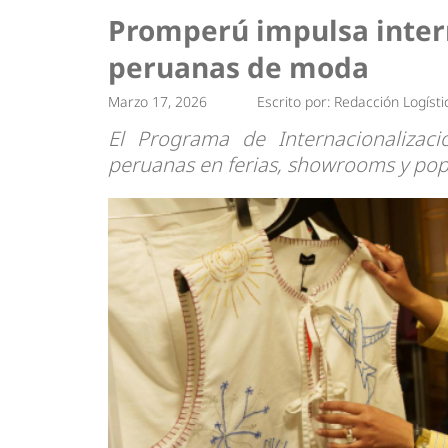
Tendencias
Actuali
Promperú impulsa inter
Estrategias
Minería
peruanas de moda
Marzo 17, 2026
Escrito por:
Redacción Logísti
El Programa de Internacionaliza
peruanas en ferias, showrooms y pop