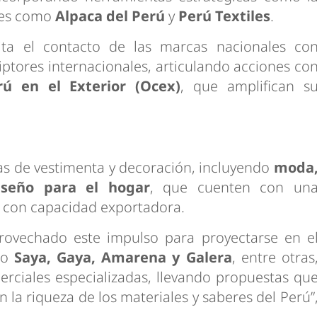
ales como
Alpaca del Perú
y
Perú Textiles
.
lita el contacto de las marcas nacionales co
iptores internacionales, articulando acciones co
rú en el Exterior (Ocex)
, que amplifican s
as de vestimenta y decoración, incluyendo
moda
diseño para el hogar
, que cuenten con un
 con capacidad exportadora.
rovechado este impulso para proyectarse en e
omo
Saya, Gaya, Amarena y Galera
, entre otras
rciales especializadas, llevando propuestas qu
a riqueza de los materiales y saberes del Perú”