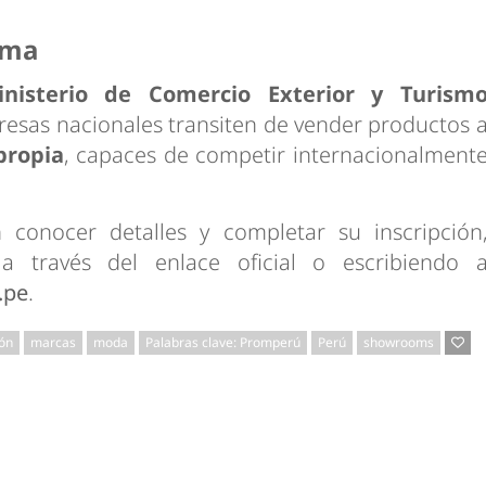
ama
inisterio de Comercio Exterior y Turism
sas nacionales transiten de vender productos 
propia
, capaces de competir internacionalment
conocer detalles y completar su inscripción
 a través del enlace oficial o escribiendo 
.pe
.
ión
marcas
moda
Palabras clave: Promperú
Perú
showrooms