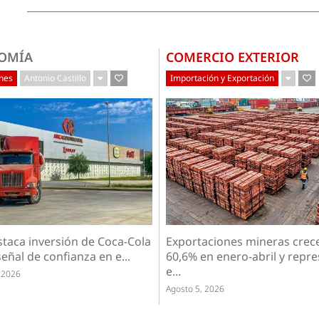
OMÍA
COMERCIO EXTERIOR
ones
Antonio Castillo
Importación y Exportación
staca inversión de Coca-Cola
Exportaciones mineras crec
eñal de confianza en e...
60,6% en enero-abril y repr
e...
 2026
Agosto 5, 2026