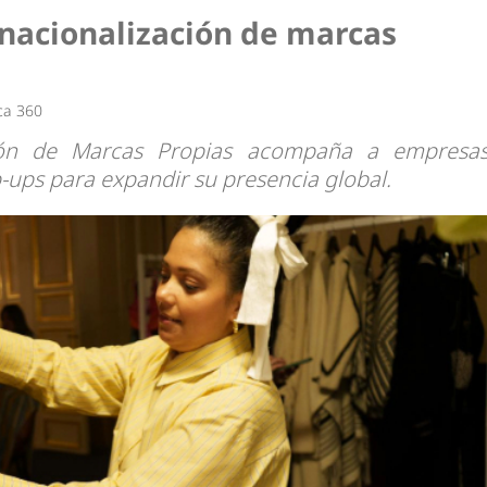
dad
nacionalización de marcas
ca 360
ción de Marcas Propias acompaña a empresa
-ups para expandir su presencia global.