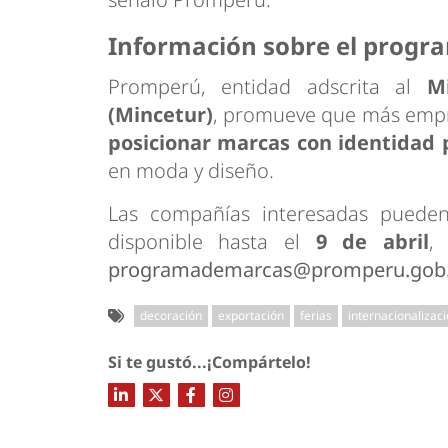
Información sobre el progr
Promperú, entidad adscrita al
M
(Mincetur)
, promueve que más empre
posicionar marcas con identidad 
en moda y diseño.
Las compañías interesadas pueden 
disponible hasta el
9 de abril
,
programademarcas@promperu.gob
decoración
exportación
ferias
internacionalizac
Si te gustó...¡Compártelo!