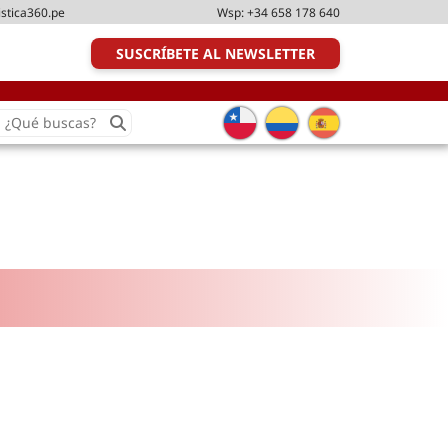
istica360.pe
Wsp:
+34 658 178 640
SUSCRÍBETE AL NEWSLETTER
earch
or:
Transporte y distribución
Última milla
Tecnologías
Transporte multimodal
Management
Perfil logístico
Liderazgo
Metodologías ágiles