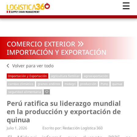
COMERCIO EXTERIOR
IMPORTACIÓN Y EXPORTACIÓN
Volver para ver todo
Importación y Exportación
agricultura familiar
agroexportación
cambio climático
granos andinos
midagri
producción
Puno
quinua
seguridad alimentaria
Perú ratifica su liderazgo mundial
en la producción y exportación de
quinua
Julio 1, 2026
Escrito por:
Redacción Logística 360