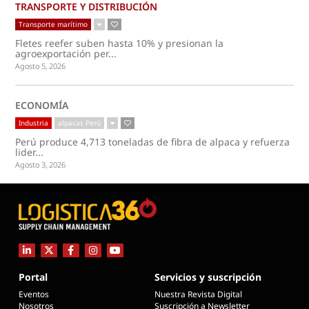
TRANSPORTE Y DISTRIBUCIÓN
Transporte marítimo
Fletes reefer suben hasta 10% y presionan la
agroexportación per...
Agosto 5, 2026
ECONOMÍA
Industria
alpacas Perú
Perú produce 4,713 toneladas de fibra de alpaca y refuerza
lider...
Agosto 3, 2026
Portal
Servicios y suscripción
Eventos
Nuestra Revista Digital
Nosotros
Suscripción a Newsletter