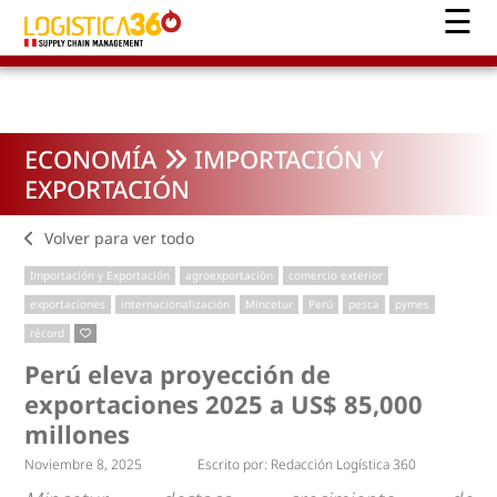
ECONOMÍA
IMPORTACIÓN Y
EXPORTACIÓN
Volver para ver todo
Importación y Exportación
agroexportación
comercio exterior
exportaciones
internacionalización
Mincetur
Perú
pesca
pymes
récord
Perú eleva proyección de
exportaciones 2025 a US$ 85,000
millones
Noviembre 8, 2025
Escrito por:
Redacción Logística 360