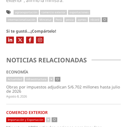
exterior”, afirmó la ministra.
agroexportación
comercio exterior
exportaciones
internacionalización
Mincetur
Perú
pesca
pymes
récord
Si te gustó...¡Compártelo!
NOTICIAS RELACIONADAS
ECONOMÍA
Actualidad
infraestructura
Obras por impuestos adjudican S/6.702 millones hasta julio
de 2026
Agosto 8, 2026
COMERCIO EXTERIOR
Importación y Exportación