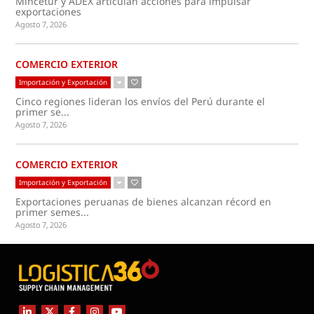
Mincetur y ADEX articulan acciones para impulsar
exportaciones
Agosto 7, 2026
COMERCIO EXTERIOR
Importación y Exportación
Cinco regiones lideran los envíos del Perú durante el
primer se...
Agosto 7, 2026
COMERCIO EXTERIOR
Importación y Exportación
Exportaciones peruanas de bienes alcanzan récord en
primer semes...
Agosto 7, 2026