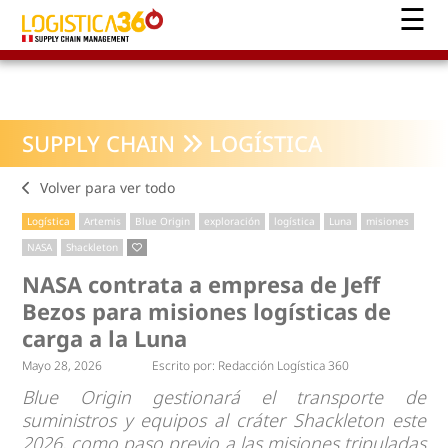
SUPPLY CHAIN
LOGÍSTICA
Volver para ver todo
Logística
Artemis
Blue Origin
exploración
logística
Luna
misiones
NASA
Shackleton
NASA contrata a empresa de Jeff
Bezos para misiones logísticas de
carga a la Luna
Mayo 28, 2026
Escrito por:
Redacción Logística 360
Blue Origin gestionará el transporte de
suministros y equipos al cráter Shackleton este
2026, como paso previo a las misiones tripuladas