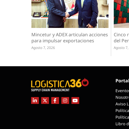
Mincetur y ADEX articulan acciones
Cinco r
para impulsar exportaciones
del Per
Agosto 7, 2026
Agosto 7,
Porta
Evento
Nosotr
Aviso 
Polític
Polític
Libro 