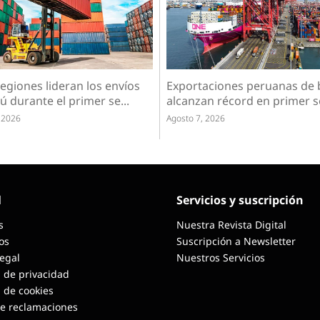
egiones lideran los envíos
Exportaciones peruanas de 
ú durante el primer se...
alcanzan récord en primer s
 2026
Agosto 7, 2026
l
Servicios y suscripción
s
Nuestra Revista Digital
os
Suscripción a Newsletter
Legal
Nuestros Servicios
a de privacidad
a de cookies
de reclamaciones