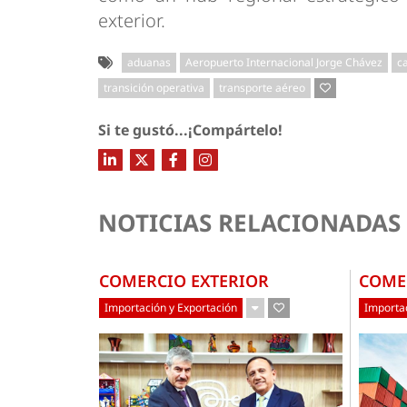
exterior.
aduanas
Aeropuerto Internacional Jorge Chávez
c
transición operativa
transporte aéreo
Si te gustó...¡Compártelo!
NOTICIAS RELACIONADAS
COMERCIO EXTERIOR
COME
Importación y Exportación
Importac