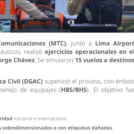
 Comunicaciones (MTC)
, junto a
Lima Airpor
uticos, realizó
ejercicios operacionales en e
orge Chávez
. Se simularon
15 vuelos a destino
ca Civil (DGAC)
supervisó el proceso, con énfasi
anejo de equipajes (
HBS/BHS
). El objetivo fu
ridad
nacional e internacional.
s sobredimensionados o con etiquetas dañadas
.