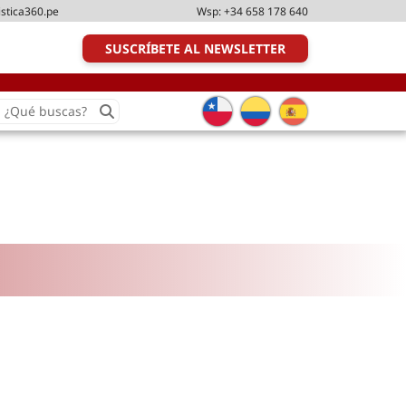
istica360.pe
Wsp:
+34 658 178 640
SUSCRÍBETE AL NEWSLETTER
earch
or:
Transporte y distribución
Última milla
Tecnologías
Transporte multimodal
Management
Perfil logístico
Liderazgo
Metodologías ágiles