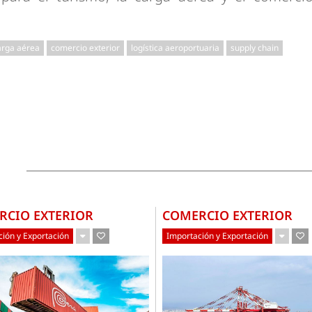
arga aérea
comercio exterior
logística aeroportuaria
supply chain
RCIO EXTERIOR
COMERCIO EXTERIOR
ión y Exportación
Importación y Exportación