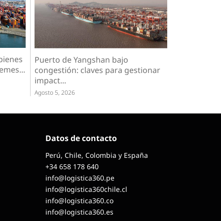
bienes
Puerto de Yangshan bajo
emes...
congestión: claves para gestionar
impact...
Agosto 5, 2026
Datos de contacto
Perú, Chile, Colombia y España
+34 658 178 640
info@logistica360.pe
info@logistica360chile.cl
info@logistica360.co
info@logistica360.es