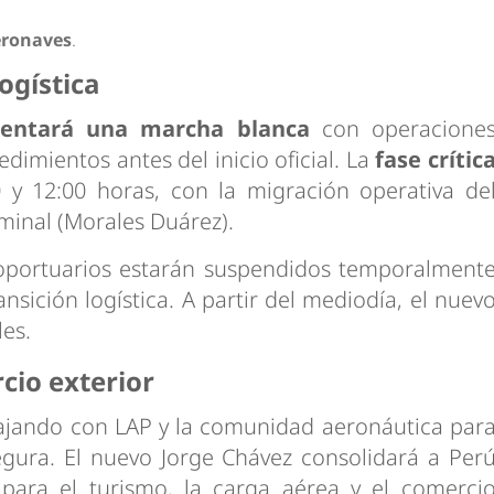
eronaves
.
ogística
entará una marcha blanca
con operacione
edimientos antes del inicio oficial. La
fase crític
0 y 12:00 horas, con la migración operativa de
rminal (Morales Duárez).
eroportuarios estarán suspendidos temporalment
ansición logística. A partir del mediodía, el nuev
les.
cio exterior
ajando con LAP y la comunidad aeronáutica par
gura. El nuevo Jorge Chávez consolidará a Per
para el turismo, la carga aérea y el comerci