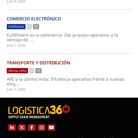
Julio 8, 2026
COMERCIO ELECTRÓNICO
Fullfilment
Fulfillment en e-commerce: Del proceso operativo a la
ventaja de ...
Julio 7, 2026
TRANSPORTE Y DISTRIBUCIÓN
Última milla
AFE y la última milla: Eficiencia operativa frente a nuevas
exig...
Julio 7, 2026