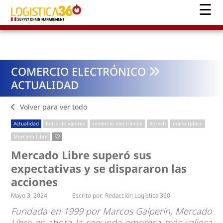
COMERCIO ELECTRÓNICO
ACTUALIDAD
Volver para ver todo
Actualidad
bolsa de valores
comercio electrónico
fintech
marketplace
Mercado Libre
Mercado Libre superó sus
expectativas y se dispararon las
acciones
Mayo 3, 2024
Escrito por:
Redacción Logística 360
Fundada en 1999 por Marcos Galperín, Mercado
Libre es ahora la segunda empresa más valiosa