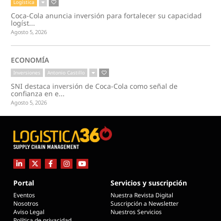
Logística
Coca-Cola anuncia inversión para fortalecer su capacidad
logíst...
Agosto 5, 2026
ECONOMÍA
Inversiones
Antonio Castillo
SNI destaca inversión de Coca-Cola como señal de
confianza en e...
Agosto 5, 2026
Portal
Servicios y suscripción
Eventos
Nuestra Revista Digital
Nosotros
Suscripción a Newsletter
Aviso Legal
Nuestros Servicios
Política de privacidad