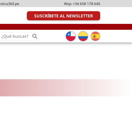
istica360.pe
Wsp:
+34 658 178 640
SUSCRÍBETE AL NEWSLETTER
earch
or:
Transporte y distribución
Última milla
Tecnologías
Transporte multimodal
Management
Perfil logístico
Liderazgo
Metodologías ágiles