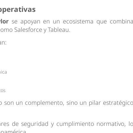
operativas
ylor
se apoyan en un ecosistema que combin
 como Salesforce y Tableau.
an:
nica
tos
o son un complemento, sino un pilar estratégic
res de seguridad y cumplimiento normativo, l
noamérica.