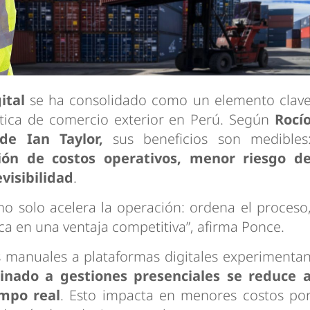
gital
se ha consolidado como un elemento clav
ística de comercio exterior en Perú. Según
Rocí
e Ian Taylor,
sus beneficios son medibles
ión de costos operativos, menor riesgo d
visibilidad
.
l no solo acelera la operación: ordena el proceso
ica en una ventaja competitiva”, afirma Ponce.
s manuales a plataformas digitales experimenta
inado a gestiones presenciales se reduce 
mpo real
. Esto impacta en menores costos po