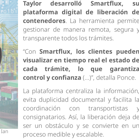
Taylor desarrolló
Smartflux
, s
plataforma digital de liberación d
contenedores
. La herramienta permit
gestionar de manera remota, segura 
transparente todos los trámites.
“Con
Smartflux, los clientes puede
visualizar en tiempo real el estado d
cada trámite, lo que garantiz
control y confianza
(…)”, detalla Ponce.
La plataforma centraliza la información
evita duplicidad documental y facilita l
coordinación con transportistas 
consignatarios. Así, la liberación deja d
ser un obstáculo y se convierte en u
 Ian
proceso medible y escalable.